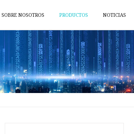
SOBRE NOSOTROS
PRODUCTOS
NOTICIAS
Molde de silicona
Molde de fundición a presión
Molde de inyección 2K
Servicio de mecanizado CNC
Molde de inyección de plástico
Fabricación de chapa y
estampado de metales
Molde médico
Molde de oficina
Molde automotriz