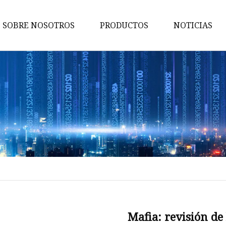
SOBRE NOSOTROS
PRODUCTOS
NOTICIAS
Molde de silicona
Molde de fundición a presión
Molde de inyección 2K
Servicio de mecanizado CNC
Molde de inyección de plástico
Fabricación de chapa y
estampado de metales
Molde médico
Molde de oficina
Mafia: revisión de 
Molde automotriz