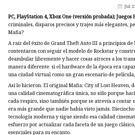
Jul 2
Molde electrónico
PC, PlayStation 4, Xbox One (versión probada); Juegos
Molde de plástico deportivo
criminales, disparos precisos y trajes más elegantes, 
Molde para electrodomésticos
Mafia?
A raíz del éxito de Grand Theft Auto III a principios d
contentaron con seguir el modelo de Rockstar y constr
deambular libremente y hacer cosas atroces a los transe
manera diferente: si el hardware de la época era capaz
una ciudad virtual como un gran escenario de película
Así lo hicieron. El original Mafia: City of Lost Heaven,
una calidad cinematográfica única, no sólo porque hací
cada respiro, sino también porque se atrevía a contar 
era más grande que nadie había visto jamás. Dieciocho
tecnología moderna y sigue siendo esa calidad cinemat
esfuerzo por actualizar cada faceta de un juego clásic
esenciales para su encanto.