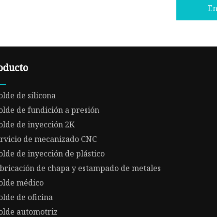
En
oducto
lde de silicona
lde de fundición a presión
lde de inyección 2K
rvicio de mecanizado CNC
lde de inyección de plástico
bricación de chapa y estampado de metales
olde médico
lde de oficina
lde automotriz