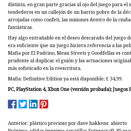
distinta, en gran parte gracias al ojo del juego para el
tendederos en un callejón de un barrio pobre de la déca
arrojadas como confeti, las misiones dentro de la ciu
fantásticas.
Hay algo entrañable en el deseo descarado del juego de
era suficiente que un juego hiciera referencia a las pe
Mafia por El Padrino, Mean Streets y Goodfellas es cont
prudente al duplicar el guión y las actuaciones origina
más sofisticado en la reescritura.
Mafia: Definitive Edition ya está disponible; £ 34,99.
PC, PlayStation 4, Xbox One (versión probada); Juegos
Anterior: plástico precioso por dave hakkens: abierto
Próximo: adidas imprime zapatillas Futurecraft 4D usa