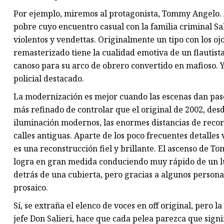
Por ejemplo, miremos al protagonista, Tommy Angelo. A
pobre cuyo encuentro casual con la familia criminal Sal
violentos y vendettas. Originalmente un tipo con los oj
remasterizado tiene la cualidad emotiva de un flautist
canoso para su arco de obrero convertido en mafioso. 
policial destacado.
La modernización es mejor cuando las escenas dan paso 
más refinado de controlar que el original de 2002, desde 
iluminación modernos, las enormes distancias de recorri
calles antiguas. Aparte de los poco frecuentes detalles v
es una reconstrucción fiel y brillante. El ascenso de T
logra en gran medida conduciendo muy rápido de un l
detrás de una cubierta, pero gracias a algunos perso
prosaico.
Sí, se extraña el elenco de voces en off original, pero 
jefe Don Salieri, hace que cada pelea parezca que sign