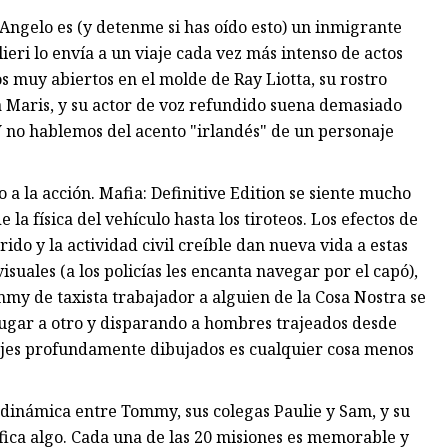
ngelo es (y detenme si has oído esto) un inmigrante
ieri lo envía a un viaje cada vez más intenso de actos
os muy abiertos en el molde de Ray Liotta, su rostro
a Maris, y su actor de voz refundido suena demasiado
Y no hablemos del acento "irlandés" de un personaje
a la acción. Mafia: Definitive Edition se siente mucho
la física del vehículo hasta los tiroteos. Los efectos de
do y la actividad civil creíble dan nueva vida a estas
isuales (a los policías les encanta navegar por el capó),
ommy de taxista trabajador a alguien de la Cosa Nostra se
ugar a otro y disparando a hombres trajeados desde
najes profundamente dibujados es cualquier cosa menos
la dinámica entre Tommy, sus colegas Paulie y Sam, y su
ifica algo. Cada una de las 20 misiones es memorable y